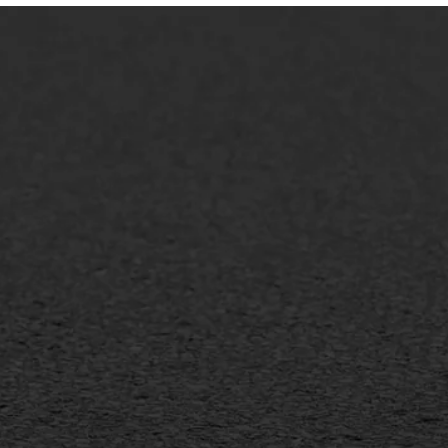
lt repareren
Scheurreparatie
lt onderhoud
SAMI
laag
Flexigoot
mineuze voegvulling
Vertical seal
sport
Vlakslijpen
sfalt reparatie
Vorstschade
ijderen markering