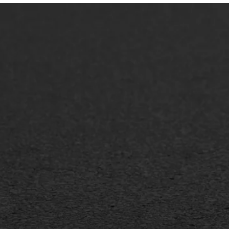
ONZE OPLOSSINGEN
Asfaltonderhoud
Asfa
Asfaltreparatie
Asfa
Bitumenverwerking
Slijt
Oppervlaktebehandeling
Bitu
Spoedreparatie
Tran
Markering verlagen
Gieta
Verw
WIJ WERKEN VOOR