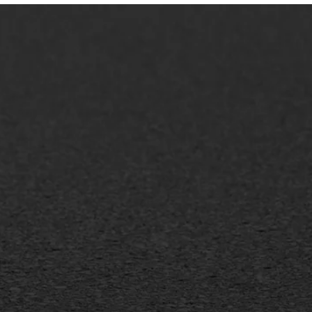
AWS ASFALTWERKEN
+31 493 842 840
info@asfaltwerken.nl
MEER INFORMATIE
Inschrijven nieuwsbrief
Duurzaam ondernemen