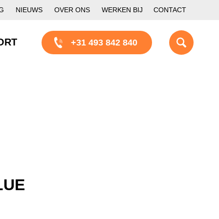
G
NIEUWS
OVER ONS
WERKEN BIJ
CONTACT
ORT
+31 493 842 840
LUE