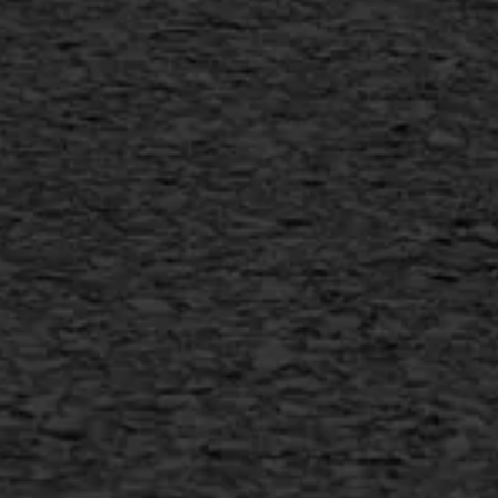
SAMI
Flexigoot
Vertical seal
Vlakslijpen
Vorstschade
AWS ASFALTWERKEN
+31 493 842 840
info@asfaltwerken.nl
MEER INFORMATIE
Inschrijven nieuwsbrief