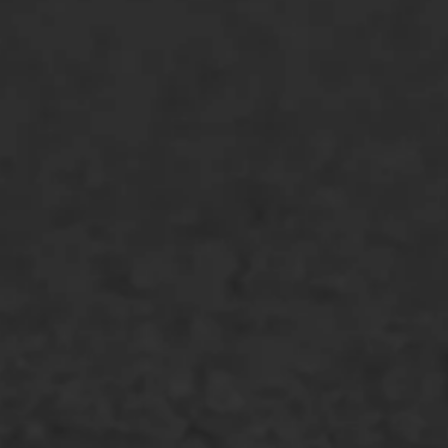
ONZE OPLOSSINGEN
Asfaltonderhoud
Asfaltreparatie
Bitumenverwerking
Oppervlaktebehandeling
Spoedreparatie
Markering verlagen
WIJ WERKEN VOOR
GWW aannemers
Overheid
Industrie & MKB