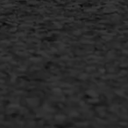
Duurzaam ondernemen
Copyright AWS Asfaltwerken
•
Algemene voorwaarden
•
Privacyverklaring
•
Website door
Bonsai media