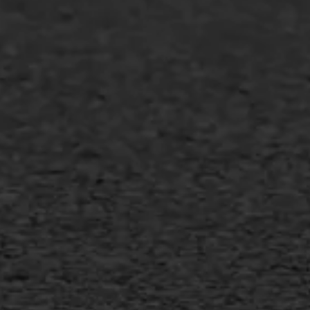
Agrarische bedrijven
Asfalt repareren
Asfalt onderhoud
Slijtlaag
Bitumineuze voegvulling
Transport
Gietasfalt reparatie
Verwijderen markering
Scheurreparatie