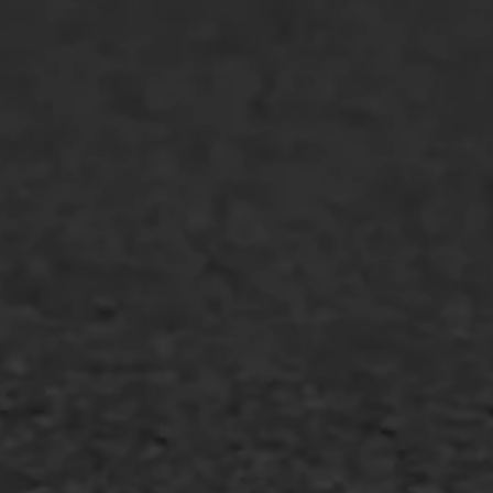
Spoedreparatie
Markering verlagen
WIJ WERKEN VOOR
GWW aannemers
Overheid
Industrie & MKB
Agrarische bedrijven
Asfalt repareren
Asfalt onderhoud