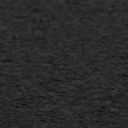
Slijtlaag
Bitumineuze voegvulling
Transport
Gietasfalt reparatie
Verwijderen markering
Scheurreparatie
SAMI
Flexigoot
Vertical seal
Vlakslijpen
Vorstschade