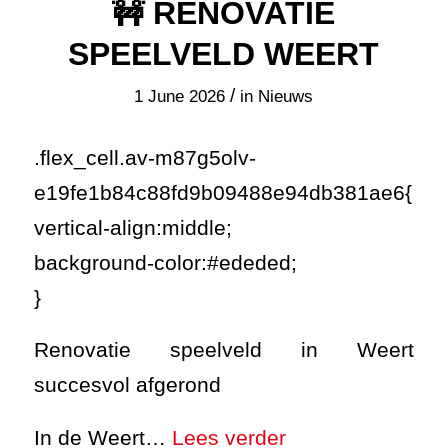
🚧 RENOVATIE
SPEELVELD WEERT
/
1 June 2026
in
Nieuws
.flex_cell.av-m87g5olv-
e19fe1b84c88fd9b09488e94db381ae6{
vertical-align:middle;
background-color:#ededed;
}
Renovatie speelveld in Weert
succesvol afgerond
In de Weert…
Lees verder