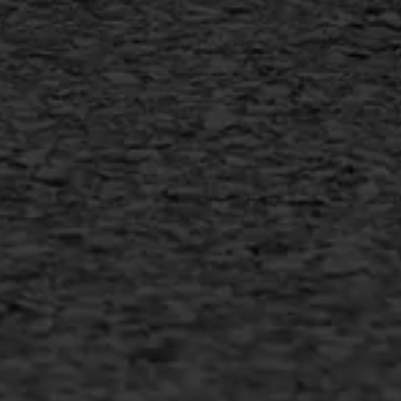
AWS ASFALTWERKEN
+31 493 842 840
info@asfaltwerken.nl
MEER INFORMATIE
Inschrijven nieuwsbrief
Duurzaam ondernemen