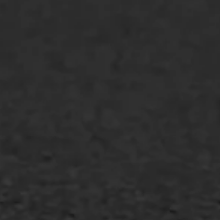
Oppervlaktebehandeling
Spoedreparatie
Markering verlagen
WIJ WERKEN VOOR
GWW aannemers
Overheid
Industrie & MKB
Agrarische bedrijven
Asfalt repareren