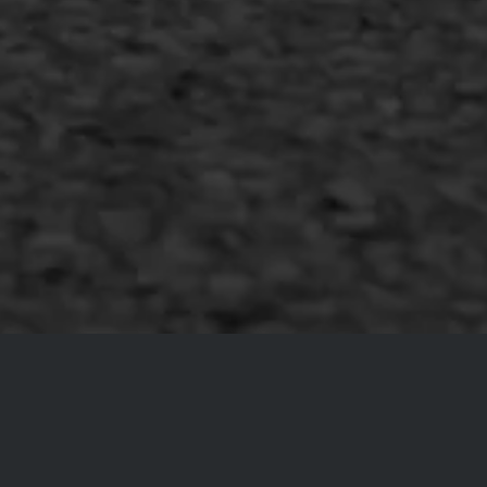
Copyright AWS Asfaltwerken
•
Algemene voorwaarden
•
Privacyverklaring
•
Website door
Bonsai media