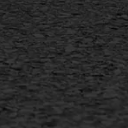
Vorstschade
AWS ASFALTWERKEN
+31 493 842 840
info@asfaltwerken.nl
MEER INFORMATIE
Inschrijven nieuwsbrief
Duurzaam ondernemen