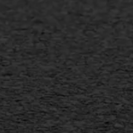
Asfalt onderhoud
Slijtlaag
Bitumineuze voegvulling
Transport
Gietasfalt reparatie
Verwijderen markering
Scheurreparatie
SAMI
Flexigoot
Vertical seal
Vlakslijpen