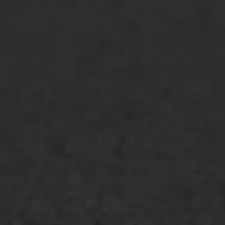
ONZE OPLOSSINGEN
Asfaltonderhoud
Asfaltreparatie
Bitumenverwerking
Oppervlaktebehandeling
Spoedreparatie
Markering verlagen
WIJ WERKEN VOOR
GWW aannemers
Overheid