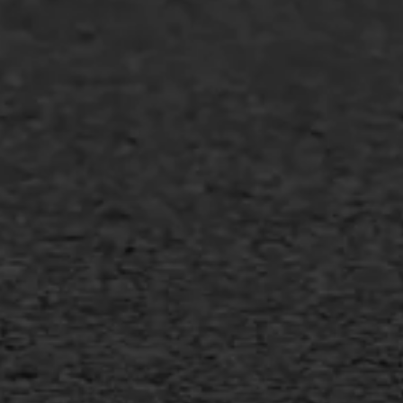
Industrie & MKB
Agrarische bedrijven
Asfalt repareren
Asfalt onderhoud
Slijtlaag
Bitumineuze voegvulling
Transport
Gietasfalt reparatie
Verwijderen markering