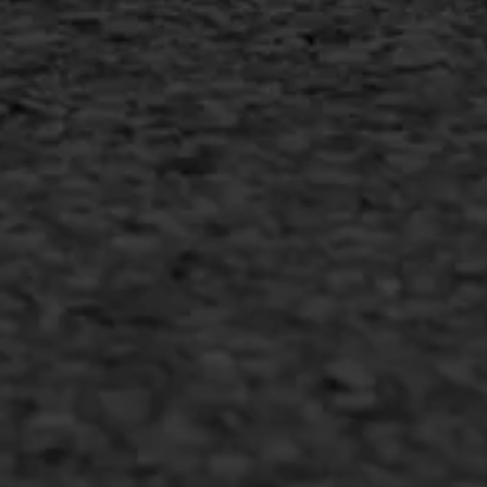
Duurzaam ondernemen
Copyright AWS Asfaltwerken
•
Algemene voorwaarden
•
Privacyverklaring
•
Website door
Bonsai media