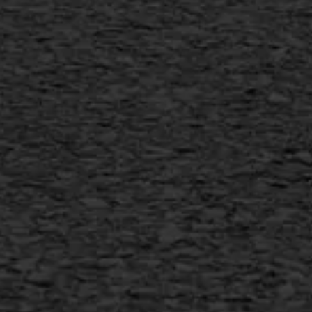
Scheurreparatie
SAMI
Flexigoot
Vertical seal
Vlakslijpen
Vorstschade
AWS ASFALTWERKEN
+31 493 842 840
info@asfaltwerken.nl
MEER INFORMATIE
Inschrijven nieuwsbrief