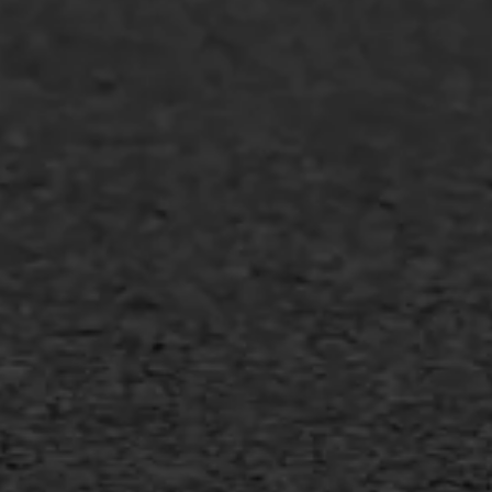
Overheid
Industrie & MKB
Agrarische bedrijven
Asfalt repareren
Asfalt onderhoud
Slijtlaag
Bitumineuze voegvulling
Transport
Gietasfalt reparatie
Verwijderen markering