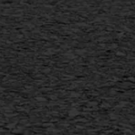
Scheurreparatie
SAMI
Flexigoot
Vertical seal
Vlakslijpen
Vorstschade
AWS ASFALTWERKEN
+31 493 842 840
info@asfaltwerken.nl
MEER INFORMATIE