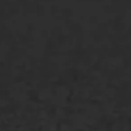
ONZE OPLOSSINGEN
Asfaltonderhoud
Asfaltreparatie
Bitumenverwerking
Oppervlaktebehandeling
Spoedreparatie
Markering verlagen
WIJ WERKEN VOOR
GWW aannemers