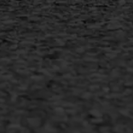
Inschrijven nieuwsbrief
Duurzaam ondernemen
Copyright AWS Asfaltwerken
•
Algemene voorwaarden
•
Privacyverklaring
•
Website door
Bonsai media