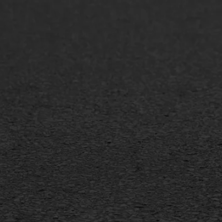
ONZE OPLOSSINGEN
Asfaltonderhoud
Asfa
Asfaltreparatie
Asfa
Bitumenverwerking
Slijt
Oppervlaktebehandeling
Bitu
Spoedreparatie
Tran
Markering verlagen
Gieta
Verw
WIJ WERKEN VOOR
GWW aannemers
Overheid
Industrie & MKB