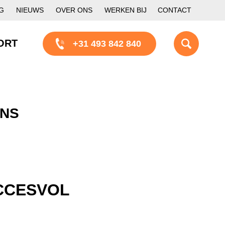
G
NIEUWS
OVER ONS
WERKEN BIJ
CONTACT
ORT
+31 493 842 840
NS
CCESVOL