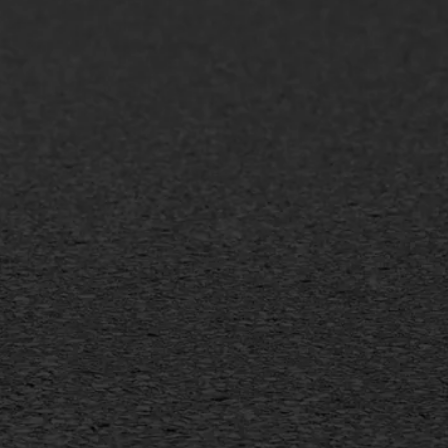
AWS ASFALTWERKEN
+31 493 842 840
info@asfaltwerken.nl
MEER INFORMATIE
Inschrijven nieuwsbrief
Duurzaam ondernemen