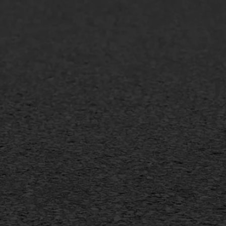
lt repareren
Scheurreparatie
lt onderhoud
SAMI
laag
Flexigoot
mineuze voegvulling
Vertical seal
sport
Vlakslijpen
sfalt reparatie
Vorstschade
ijderen markering