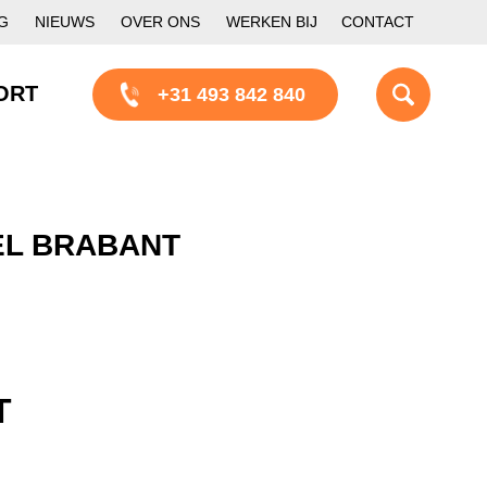
G
NIEUWS
OVER ONS
WERKEN BIJ
CONTACT
ORT
+31 493 842 840
EL BRABANT
T