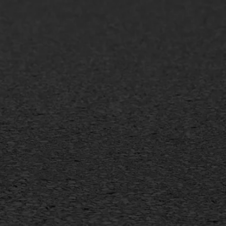
+31 493 842 840
info@asfaltwerken.nl
MEER INFORMATIE
Inschrijven nieuwsbrief
Duurzaam ondernemen