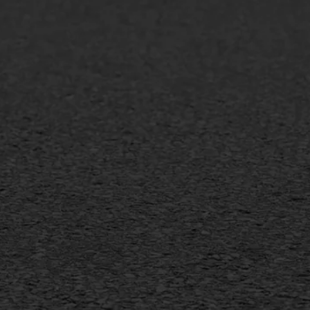
lt repareren
Scheurreparatie
lt onderhoud
SAMI
laag
Flexigoot
mineuze voegvulling
Vertical seal
sport
Vlakslijpen
sfalt reparatie
Vorstschade
ijderen markering