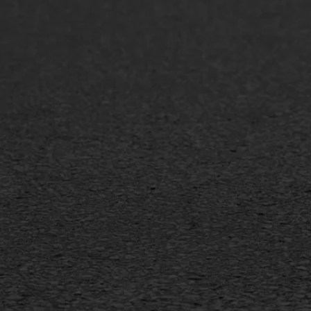
Asfaltonderhoud
Asfa
Asfaltreparatie
Asfa
Bitumenverwerking
Slijt
Oppervlaktebehandeling
Bitu
Spoedreparatie
Tran
Markering verlagen
Gieta
Verw
WIJ WERKEN VOOR
GWW aannemers
Overheid
Industrie & MKB
Agrarische bedrijven