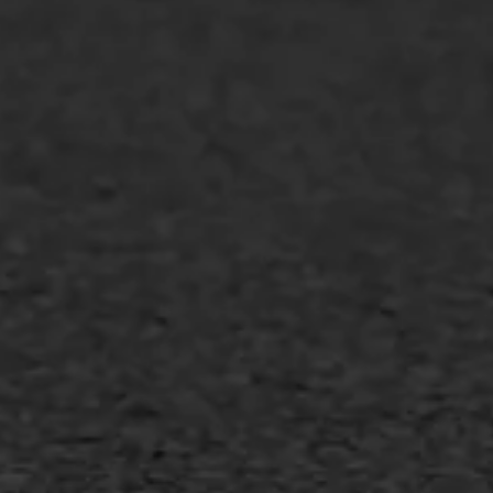
WIJ WERKEN VOOR
GWW aannemers
Overheid
Industrie & MKB
Agrarische bedrijven
Asfalt repareren
Asfalt onderhoud
Slijtlaag
Bitumineuze voegvulling
Transport