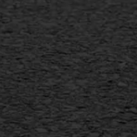
Gietasfalt reparatie
Verwijderen markering
Scheurreparatie
SAMI
Flexigoot
Vertical seal
Vlakslijpen
Vorstschade
AWS ASFALTWERKEN
+31 493 842 840
info@asfaltwerken.nl