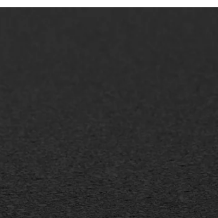
AWS ASFALTWERKEN
+31 493 842 840
info@asfaltwerken.nl
MEER INFORMATIE
Inschrijven nieuwsbrief
Duurzaam ondernemen