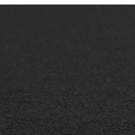
ONZE OPLOSSINGEN
Asfaltonderhoud
Asfa
Asfaltreparatie
Asfa
Bitumenverwerking
Slijt
Oppervlaktebehandeling
Bitu
Spoedreparatie
Tran
Markering verlagen
Gieta
Verw
WIJ WERKEN VOOR