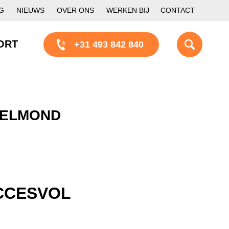
G
NIEUWS
OVER ONS
WERKEN BIJ
CONTACT
ORT
+31 493 842 840
HELMOND
CCESVOL