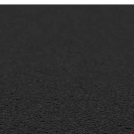
lt repareren
Scheurreparatie
lt onderhoud
SAMI
laag
Flexigoot
mineuze voegvulling
Vertical seal
sport
Vlakslijpen
sfalt reparatie
Vorstschade
ijderen markering