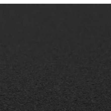
AWS ASFALTWERKEN
+31 493 842 840
info@asfaltwerken.nl
MEER INFORMATIE
Inschrijven nieuwsbrief
Duurzaam ondernemen