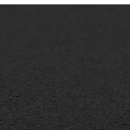
lt repareren
Scheurreparatie
lt onderhoud
SAMI
laag
Flexigoot
mineuze voegvulling
Vertical seal
sport
Vlakslijpen
sfalt reparatie
Vorstschade
ijderen markering