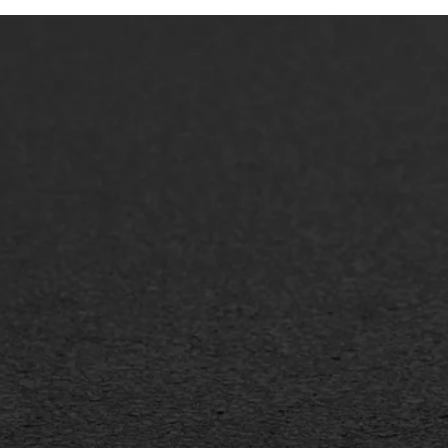
ONZE OPLOSSINGEN
Asfaltonderhoud
Asfa
Asfaltreparatie
Asfa
Bitumenverwerking
Slijt
Oppervlaktebehandeling
Bitu
Spoedreparatie
Tran
Markering verlagen
Gieta
Verw
WIJ WERKEN VOOR