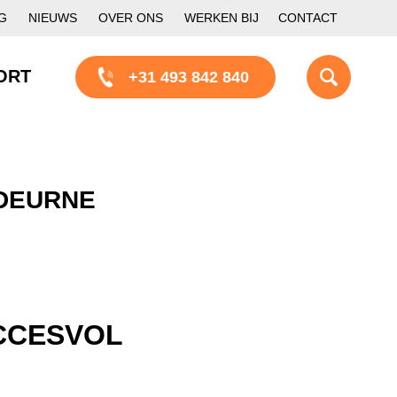
G
NIEUWS
OVER ONS
WERKEN BIJ
CONTACT
ORT
+31 493 842 840
 DEURNE
CCESVOL