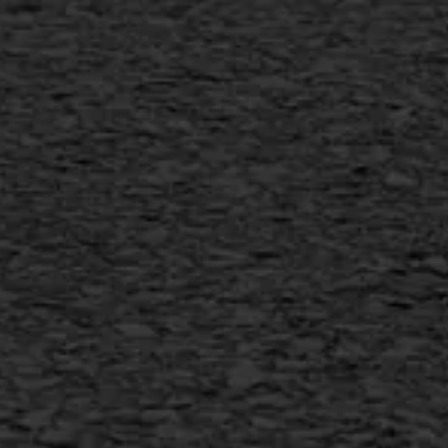
Vorstschade
AWS ASFALTWERKEN
+31 493 842 840
info@asfaltwerken.nl
MEER INFORMATIE
Inschrijven nieuwsbrief
Duurzaam ondernemen