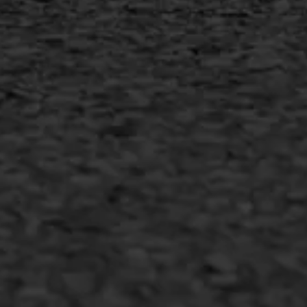
Copyright AWS Asfaltwerken
•
Algemene voorwaarden
•
Privacyverklaring
•
Website door
Bonsai media