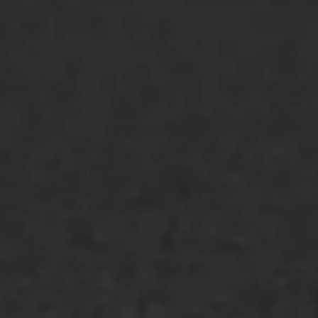
Oppervlaktebehandeling
Spoedreparatie
Markering verlagen
WIJ WERKEN VOOR
GWW aannemers
Overheid
Industrie & MKB
Agrarische bedrijven
Asfalt repareren