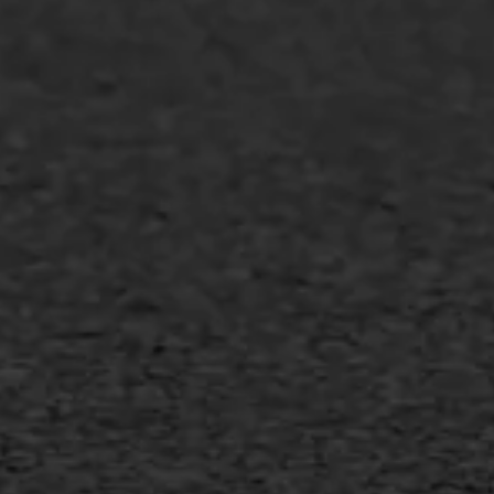
Asfalt onderhoud
Slijtlaag
Bitumineuze voegvulling
Transport
Gietasfalt reparatie
Verwijderen markering
Scheurreparatie
SAMI
Flexigoot
Vertical seal
Vlakslijpen