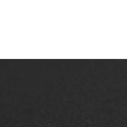
ONZE OPLOSSINGEN
Asfaltonderhoud
Asfa
Asfaltreparatie
Asfa
Bitumenverwerking
Slijt