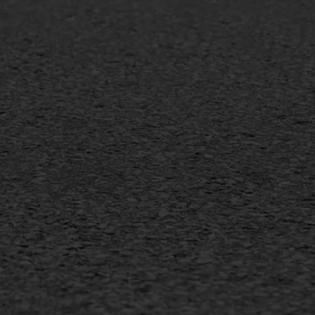
mineuze voegvulling
Vertical seal
sport
Vlakslijpen
sfalt reparatie
Vorstschade
ijderen markering