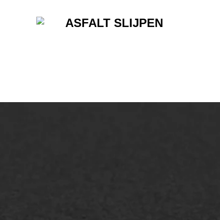
lt repareren
Scheurreparatie
lt onderhoud
SAMI
laag
Flexigoot