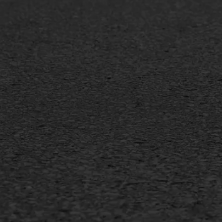
Oppervlaktebehandeling
Bitu
Spoedreparatie
Tran
Markering verlagen
Gieta
Verw
WIJ WERKEN VOOR
GWW aannemers
Overheid
Industrie & MKB
Agrarische bedrijven