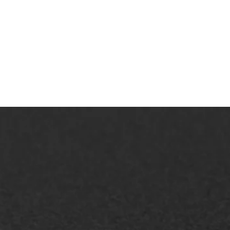
AWS ASFALTWERKEN
+31 493 842 840
info@asfaltwerken.nl