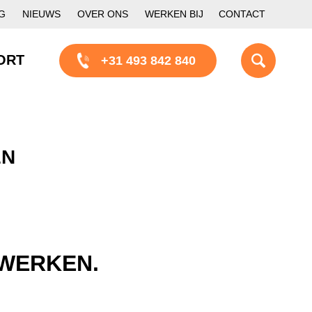
G
NIEUWS
OVER ONS
WERKEN BIJ
CONTACT
ORT
+31 493 842 840
EN
TWERKEN.