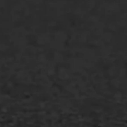
Bitumenverwerking
Oppervlaktebehandeling
Spoedreparatie
Markering verlagen
WIJ WERKEN VOOR
GWW aannemers
Overheid
Industrie & MKB
Agrarische bedrijven
Asfalt repareren