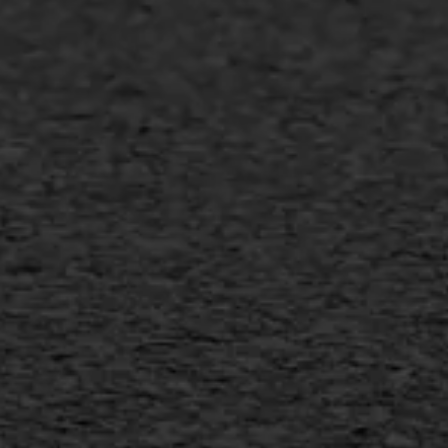
Asfalt onderhoud
Slijtlaag
Bitumineuze voegvulling
Transport
Gietasfalt reparatie
Verwijderen markering
Scheurreparatie
SAMI
Flexigoot
Vertical seal
Vlakslijpen