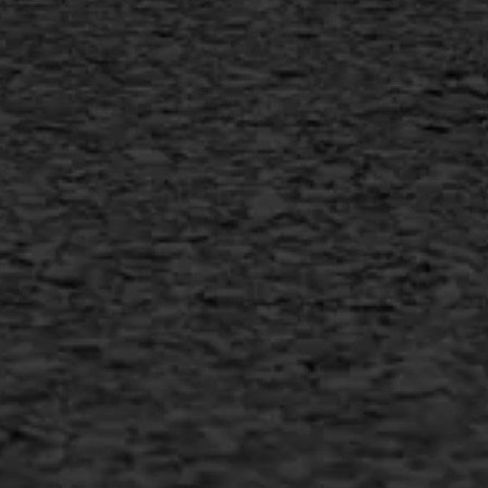
Vorstschade
AWS ASFALTWERKEN
+31 493 842 840
info@asfaltwerken.nl
MEER INFORMATIE
Inschrijven nieuwsbrief
Duurzaam ondernemen