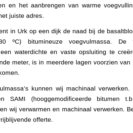
en en het aanbrengen van warme voegvulli
et juiste adres.
ent in Urk op een dijk de naad bij de basaltbl
 180
º
C) bitumineuze voegvulmassa. De 
een waterdichte en vaste opsluiting te creë
ende meter, is in meerdere lagen voorzien van
rkomen.
vulmassa’s kunnen wij machinaal verwerken. 
 en SAMI (hooggemodificeerde bitumen t.b.v
n wij verwarmen en machinaal verwerken. Bel
rijblijvende offerte.