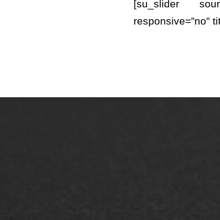
[su_slider sou
responsive=”no” t
ONZE OPLOSSINGEN
Asfaltonderhoud
Asfa
Asfaltreparatie
Asfa
Bitumenverwerking
Slijt