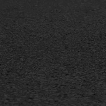
Oppervlaktebehandeling
Bitu
Spoedreparatie
Tran
Markering verlagen
Gieta
Verw
WIJ WERKEN VOOR
GWW aannemers
Overheid
Industrie & MKB
Agrarische bedrijven