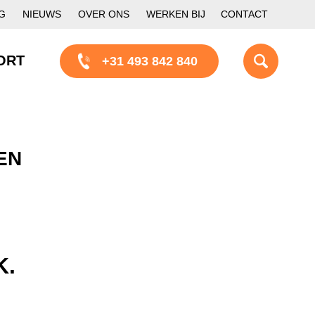
G
NIEUWS
OVER ONS
WERKEN BIJ
CONTACT
ORT
+31 493 842 840
EN
K.