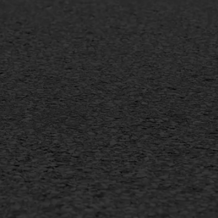
mineuze voegvulling
Vertical seal
sport
Vlakslijpen
sfalt reparatie
Vorstschade
ijderen markering