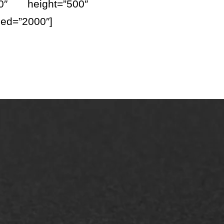
0″ height=”500″
eed=”2000″]
AWS ASFALTWERKEN
+31 493 842 840
info@asfaltwerken.nl