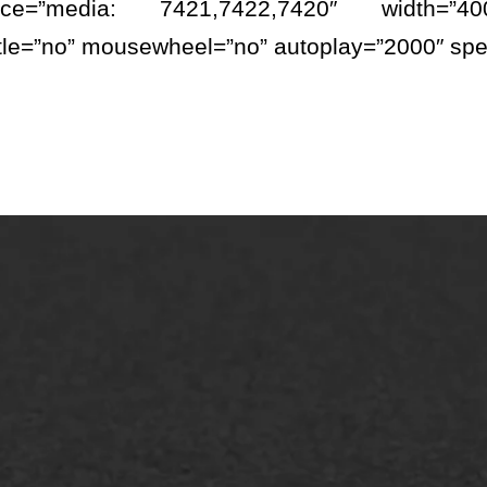
rce=”media: 7421,7422,7420″ width=”40
itle=”no” mousewheel=”no” autoplay=”2000″ sp
lt repareren
Scheurreparatie
lt onderhoud
SAMI
laag
Flexigoot