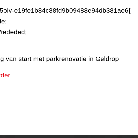
7g5olv-e19fe1b84c88fd9b09488e94db381ae6{
le;
:#ededed;
g van start met parkrenovatie in Geldrop
rder