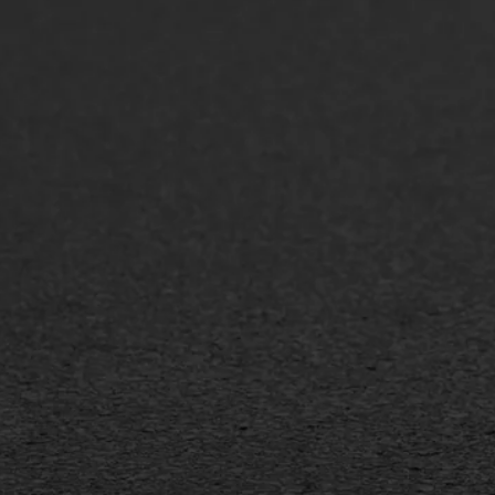
ONZE OPLOSSINGEN
Asfaltonderhoud
Asfa
Asfaltreparatie
Asfa
Bitumenverwerking
Slijt
Oppervlaktebehandeling
Bitu
Spoedreparatie
Tran
Markering verlagen
Gieta
Verw
WIJ WERKEN VOOR