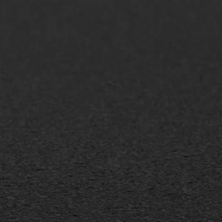
AWS ASFALTWERKEN
+31 493 842 840
info@asfaltwerken.nl
MEER INFORMATIE
Inschrijven nieuwsbrief
Duurzaam ondernemen