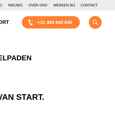
G
NIEUWS
OVER ONS
WERKEN BIJ
CONTACT
ORT
+31 493 842 840
ELPADEN
VAN START.