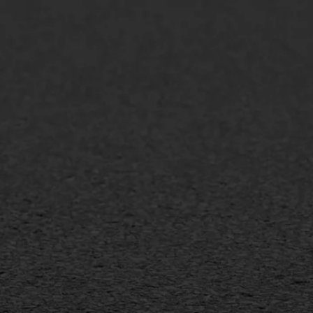
lt repareren
Scheurreparatie
lt onderhoud
SAMI
laag
Flexigoot
mineuze voegvulling
Vertical seal
sport
Vlakslijpen
sfalt reparatie
Vorstschade
ijderen markering