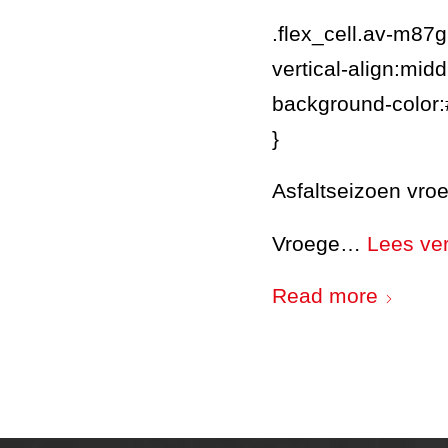
.flex_cell.av-m8
vertical-align:midd
background-color
}
Asfaltseizoen vroe
Vroege…
Lees ve
Read more