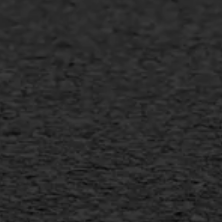
Asfalt onderhoud
Slijtlaag
Bitumineuze voegvulling
Transport
Gietasfalt reparatie
Verwijderen markering
Scheurreparatie
SAMI
Flexigoot
Vertical seal
Vlakslijpen