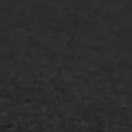
Bitumenverwerking
Oppervlaktebehandeling
Spoedreparatie
Markering verlagen
WIJ WERKEN VOOR
GWW aannemers
Overheid
Industrie & MKB
Agrarische bedrijven
Asfalt repareren