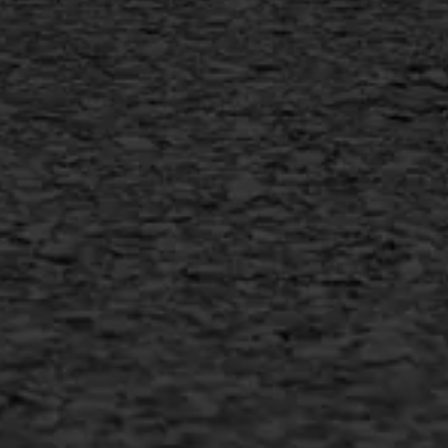
Vorstschade
AWS ASFALTWERKEN
+31 493 842 840
info@asfaltwerken.nl
MEER INFORMATIE
Inschrijven nieuwsbrief
Duurzaam ondernemen