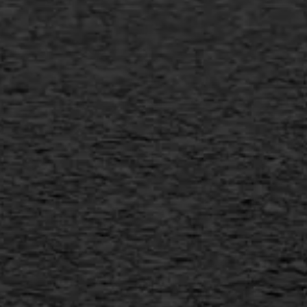
Gietasfalt reparatie
Verwijderen markering
Scheurreparatie
SAMI
Flexigoot
Vertical seal
Vlakslijpen
Vorstschade
AWS ASFALTWERKEN
+31 493 842 840