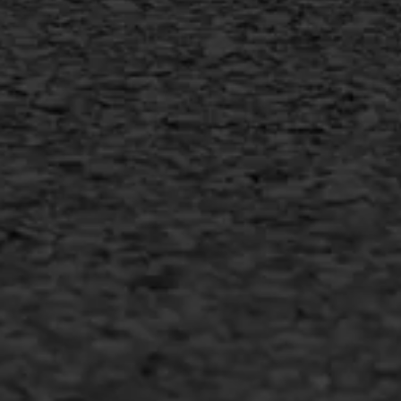
info@asfaltwerken.nl
MEER INFORMATIE
Inschrijven nieuwsbrief
Duurzaam ondernemen