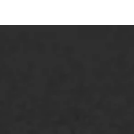
ONZE OPLOSSINGEN
Asfaltonderhoud
Asfaltreparatie
Bitumenverwerking
Oppervlaktebehandeling
Spoedreparatie
Markering verlagen