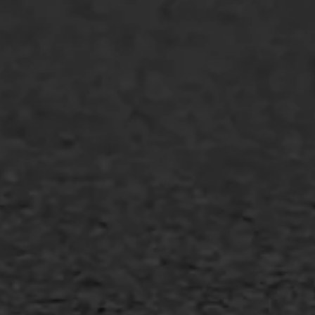
WIJ WERKEN VOOR
GWW aannemers
Overheid
Industrie & MKB
Agrarische bedrijven
Asfalt repareren
Asfalt onderhoud
Slijtlaag
Bitumineuze voegvulling
Transport