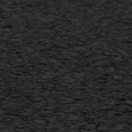
Verwijderen markering
Scheurreparatie
SAMI
Flexigoot
Vertical seal
Vlakslijpen
Vorstschade
AWS ASFALTWERKEN
+31 493 842 840
info@asfaltwerken.nl