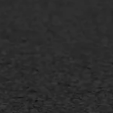
WIJ WERKEN VOOR
GWW aannemers
Overheid
Industrie & MKB
Agrarische bedrijven
Asfalt repareren
Asfalt onderhoud
Slijtlaag
Bitumineuze voegvulling
Transport
Gietasfalt reparatie