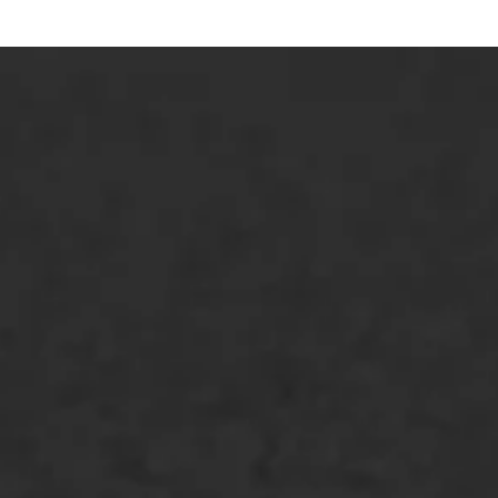
ONZE OPLOSSINGEN
Asfaltonderhoud
Asfaltreparatie
Bitumenverwerking
Oppervlaktebehandeling
Spoedreparatie
Markering verlagen