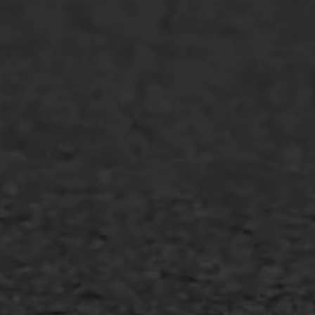
Transport
Gietasfalt reparatie
Verwijderen markering
Scheurreparatie
SAMI
Flexigoot
Vertical seal
Vlakslijpen
Vorstschade
AWS ASFALTWERKEN