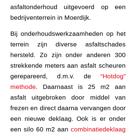
gerepareerd, d.m.v. de
“Hotdog”
methode
. Daarnaast is 25 m2 aan
asfalt uitgebroken door middel van
frezen en direct daarna vervangen door
een nieuwe deklaag. Ook is er onder
een silo 60 m2 aan
combinatiedeklaag
verwijderd en opnieuw aangebracht.
In de onderstaande slider ziet u enkele
foto’s van het asfaltonderhoud op het
bedrijventerrein. Heeft u vragen over
het onderhouden van de
asfaltverharding op uw bedrijventerrein,
neem dan vrijblijvend contact op met