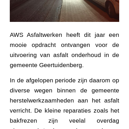
In de afgelopen periode zijn daarom op
diverse wegen binnen de gemeente
herstelwerkzaamheden aan het asfalt
verricht. De kleine reparaties zoals het
bakfrezen zijn veelal overdag
uitgevoerd. In de avond- en nachturen
zijn de grote werkzaamheden
opgepakt, zoals het vervangen van een
complete deklaag. Hierdoor heeft het
plaatselijke verkeer minimale overlast
gehad van onze werkzaamheden.
Uiteindelijk zijn alle werkzaamheden