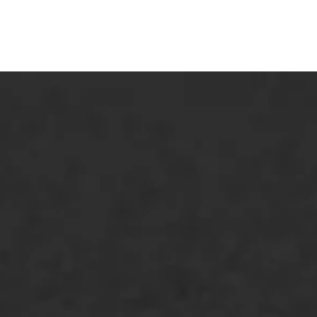
Markering verlagen
WIJ WERKEN VOOR
GWW aannemers
Overheid
Industrie & MKB
Agrarische bedrijven
Asfalt repareren
Asfalt onderhoud
Slijtlaag
Bitumineuze voegvulling