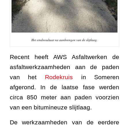
van het
Rodekruis
in Someren
afgerond. In de laatse fase werden
circa 850 meter aan paden voorzien
van een bitumineuze slijtlaag.
De werkzaamheden van de eerdere
fases kunt u
hier
en
hier
teruglezen.
Bij het aanbrengen van een slijtlaag
(oppervlaktebehandeling) wordt een
laag steenslag, met een bindmiddel
van bitumen, aangebracht op het
wegdek. Deze oppervlaktebehandeling
zorgt voor verlening van de levensduur