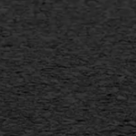
+31 493 842 840
info@asfaltwerken.nl
MEER INFORMATIE
Inschrijven nieuwsbrief
Duurzaam ondernemen