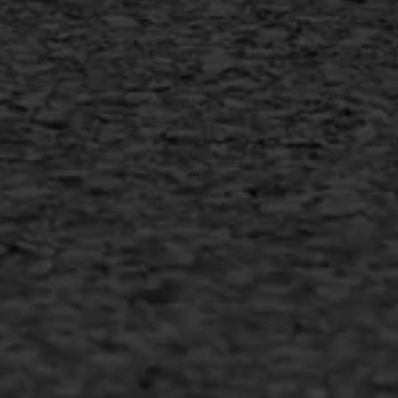
Copyright AWS Asfaltwerken
•
Algemene voorwaarden
•
Privacyverklaring
•
Website door
Bonsai media