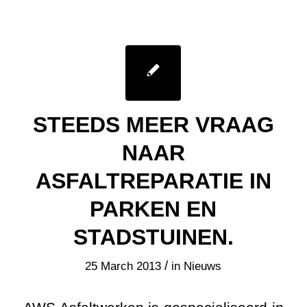
ASFALTREPARATIE IN
PARKEN EN
STADSTUINEN.
/
25 March 2013
in
Nieuws
AWS Asfaltwerken is gespecialiseerd in
asfaltreparatie in parken en
stadstuinen.
Met de lente voor de deur breekt de tijd
van buiten genieten weer aan. We
trekken er graag op uit om te genieten
van het groen in onze omgeving.