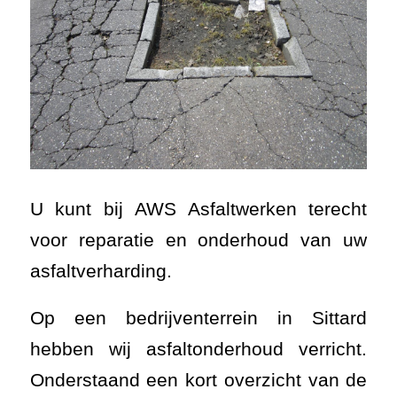
voor reparatie en onderhoud van uw
asfaltverharding.
Op een bedrijventerrein in Sittard
hebben wij asfaltonderhoud verricht.
Onderstaand een kort overzicht van de
fasen in het project en enkele foto’s
van de werkzaamheden op het terrein.
– Het asfalt is bij twee brandputten
gerepareerd. Rondom de putten is het
asfalt uitgefreesd waarna de putten
opnieuw zijn gesteld. Daarna is het