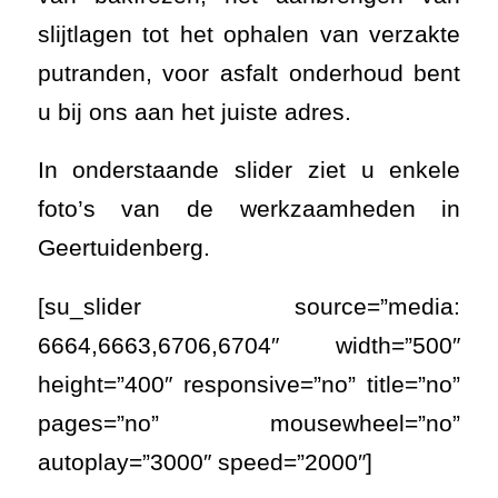
[su_slider source=”media:
6664,6663,6706,6704″ width=”500″
height=”400″ responsive=”no” title=”no”
pages=”no” mousewheel=”no”
autoplay=”3000″ speed=”2000″]
ASFALTONDERHOUD
OP BEDRIJVENTERREIN