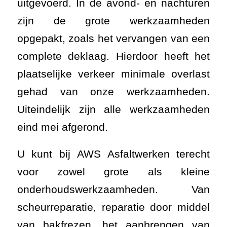
eind mei afgerond.
U kunt bij AWS Asfaltwerken terecht
voor zowel grote als kleine
onderhoudswerkzaamheden. Van
scheurreparatie, reparatie door middel
van bakfrezen, het aanbrengen van
slijtlagen tot het ophalen van verzakte
putranden, voor asfalt onderhoud bent
u bij ons aan het juiste adres.
In onderstaande slider ziet u enkele
foto’s van de werkzaamheden in
Geertuidenberg.