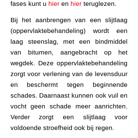
en beschermt tegen beginnende
schades. Daarnaast kunnen ook vuil en
vocht geen schade meer aanrichten.
Verder zorgt een slijtlaag voor
voldoende stroefheid ook bij regen.
Een bitumineuze slijtlaag geeft uw
verharding bovendien een zeer fraaie
uitstraling. U kunt zelf een keuze
maken uit diverse soorten en kleuren
split waarmee het oppervlak wordt
ingestrooid, hierdoor kunt u de slijtlaag
helemaal aanpassen aan uw eigen