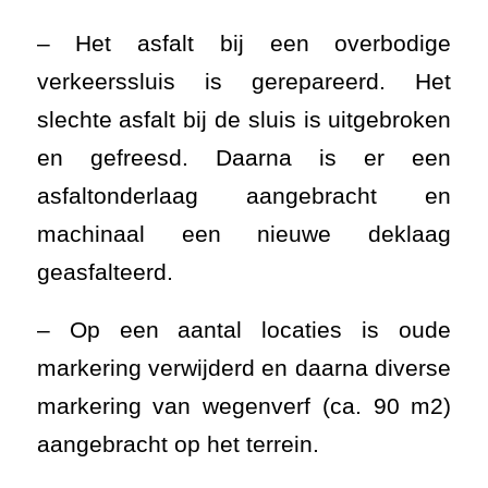
geasfalteerd.
– Op een aantal locaties is oude
markering verwijderd en daarna diverse
markering van wegenverf (ca. 90 m2)
aangebracht op het terrein.
[su_slider source=”media:
6081,6085,6086,6083,6084,6091,6090,608
width=”500″ height=”400″ title=”no”
autoplay=”2000″ speed=”1200″]