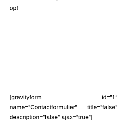
ONZE OPLOSSINGEN
Asfaltonderhoud
Asfaltreparatie
Bitumenverwerking
Oppervlaktebehandeling
Spoedreparatie