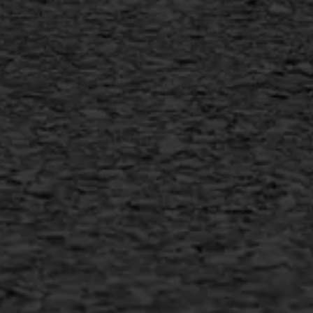
Vlakslijpen
Vorstschade
AWS ASFALTWERKEN
+31 493 842 840
info@asfaltwerken.nl
MEER INFORMATIE
Inschrijven nieuwsbrief
Duurzaam ondernemen