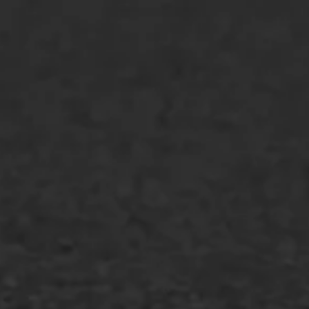
Bitumenverwerking
Oppervlaktebehandeling
Spoedreparatie
Markering verlagen
WIJ WERKEN VOOR
GWW aannemers
Overheid
Industrie & MKB
Agrarische bedrijven