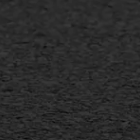
Asfalt repareren
Asfalt onderhoud
Slijtlaag
Bitumineuze voegvulling
Transport
Gietasfalt reparatie
Verwijderen markering
Scheurreparatie
SAMI
Flexigoot
Vertical seal