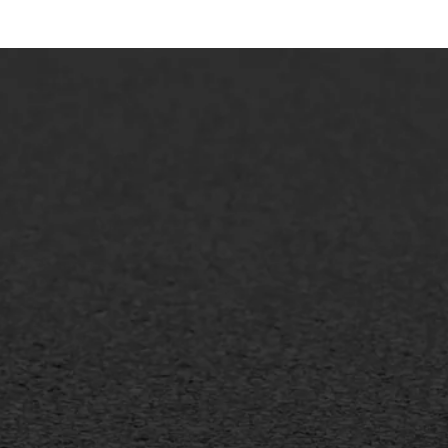
lt repareren
Scheurreparatie
lt onderhoud
SAMI
laag
Flexigoot
mineuze voegvulling
Vertical seal
sport
Vlakslijpen
sfalt reparatie
Vorstschade
ijderen markering