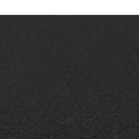
AWS ASFALTWERKEN
+31 493 842 840
info@asfaltwerken.nl
MEER INFORMATIE
Inschrijven nieuwsbrief
Duurzaam ondernemen