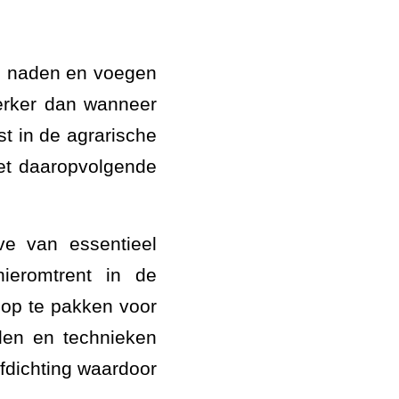
al naden en voegen
erker dan wanneer
t in de agrarische
het daaropvolgende
ve van essentieel
hieromtrent in de
 op te pakken voor
len en technieken
afdichting waardoor