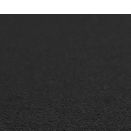
ONZE OPLOSSINGEN
Asfaltonderhoud
Asfa
Asfaltreparatie
Asfa
Bitumenverwerking
Slijt
Oppervlaktebehandeling
Bitu
Spoedreparatie
Tran
Markering verlagen
Gieta
Verw