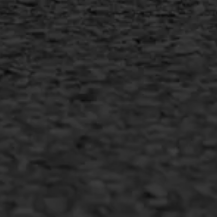
Inschrijven nieuwsbrief
Duurzaam ondernemen
Copyright AWS Asfaltwerken
•
Algemene voorwaarden
•
Privacyverklaring
•
Website door
Bonsai media