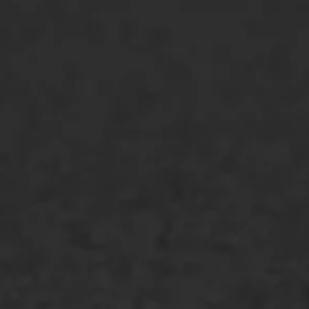
ONZE OPLOSSINGEN
Asfaltonderhoud
Asfaltreparatie
Bitumenverwerking
Oppervlaktebehandeling
Spoedreparatie
Markering verlagen
WIJ WERKEN VOOR
GWW aannemers