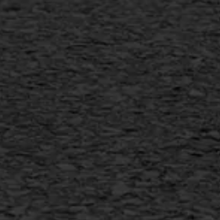
Scheurreparatie
SAMI
Flexigoot
Vertical seal
Vlakslijpen
Vorstschade
AWS ASFALTWERKEN
+31 493 842 840
info@asfaltwerken.nl
MEER INFORMATIE