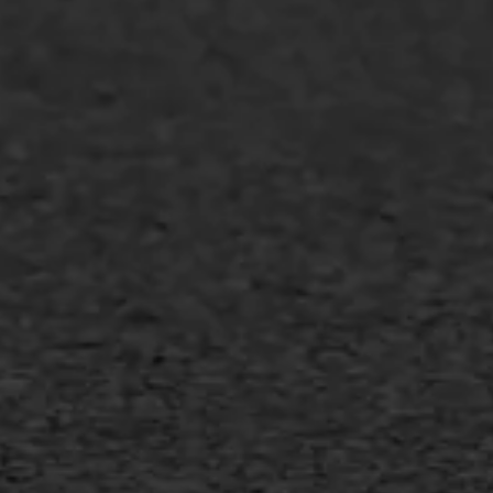
Overheid
Industrie & MKB
Agrarische bedrijven
Asfalt repareren
Asfalt onderhoud
Slijtlaag
Bitumineuze voegvulling
Transport
Gietasfalt reparatie
Verwijderen markering