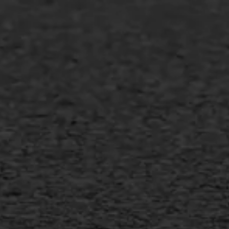
Agrarische bedrijven
Asfalt repareren
Asfalt onderhoud
Slijtlaag
Bitumineuze voegvulling
Transport
Gietasfalt reparatie
Verwijderen markering
Scheurreparatie