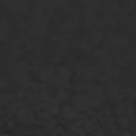
ONZE OPLOSSINGEN
Asfaltonderhoud
Asfaltreparatie
Bitumenverwerking
Oppervlaktebehandeling
Spoedreparatie
Markering verlagen
WIJ WERKEN VOOR
GWW aannemers
Overheid
Industrie & MKB