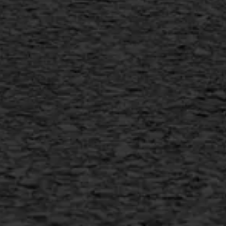
SAMI
Flexigoot
Vertical seal
Vlakslijpen
Vorstschade
AWS ASFALTWERKEN
+31 493 842 840
info@asfaltwerken.nl
MEER INFORMATIE
Inschrijven nieuwsbrief
Duurzaam ondernemen