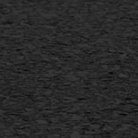
Verwijderen markering
Scheurreparatie
SAMI
Flexigoot
Vertical seal
Vlakslijpen
Vorstschade
AWS ASFALTWERKEN
+31 493 842 840
info@asfaltwerken.nl