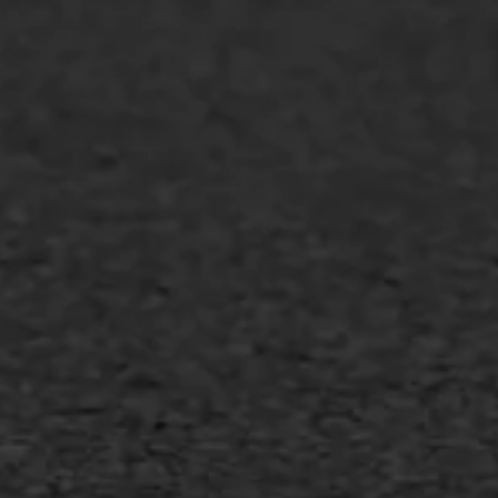
GWW aannemers
Overheid
Industrie & MKB
Agrarische bedrijven
Asfalt repareren
Asfalt onderhoud
Slijtlaag
Bitumineuze voegvulling
Transport
Gietasfalt reparatie