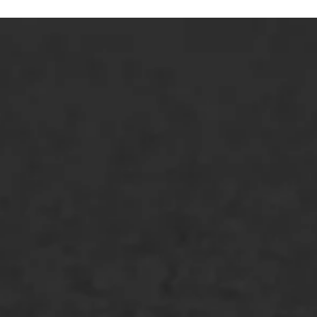
ONZE OPLOSSINGEN
Asfaltonderhoud
Asfaltreparatie
Bitumenverwerking
Oppervlaktebehandeling
Spoedreparatie
Markering verlagen
WIJ WERKEN VOOR