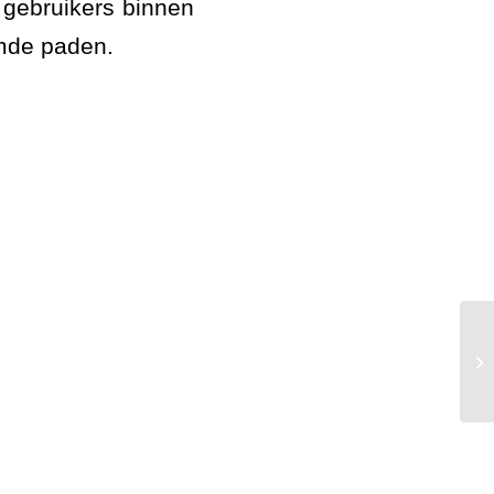
gebruikers binnen
emde paden.
AW
As