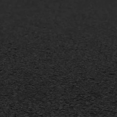
lt repareren
Scheurreparatie
lt onderhoud
SAMI
laag
Flexigoot
mineuze voegvulling
Vertical seal
sport
Vlakslijpen
sfalt reparatie
Vorstschade
ijderen markering