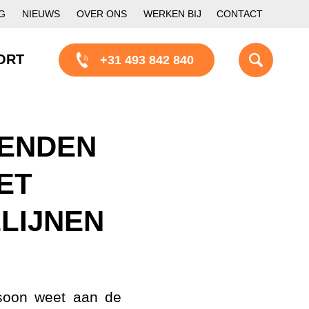
G
NIEUWS
OVER ONS
WERKEN BIJ
CONTACT
ORT
+31 493 842 840
IENDEN
ET
LIJNEN
rsoon weet aan de