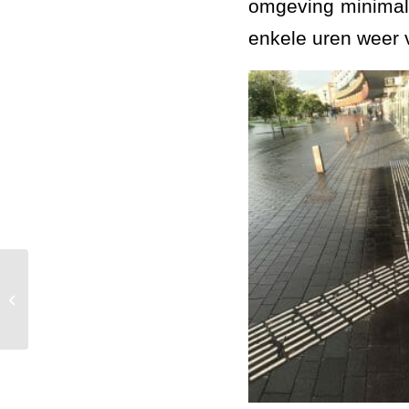
omgeving minimal
enkele uren weer 
Kabel, leidingen én asfalt weer
volledig up-to-date