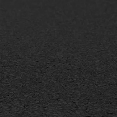
+31 493 842 840
info@asfaltwerken.nl
MEER INFORMATIE
Inschrijven nieuwsbrief
Duurzaam ondernemen