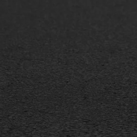
Asfaltonderhoud
Asfa
Asfaltreparatie
Asfa
Bitumenverwerking
Slijt
Oppervlaktebehandeling
Bitu
Spoedreparatie
Tran
Markering verlagen
Gieta
Verw
WIJ WERKEN VOOR
GWW aannemers
Overheid
Industrie & MKB
Agrarische bedrijven