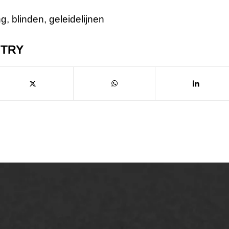
ng
,
blinden
,
geleidelijnen
NTRY