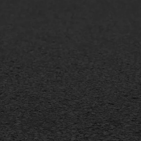
lt repareren
Scheurreparatie
lt onderhoud
SAMI
laag
Flexigoot
mineuze voegvulling
Vertical seal
sport
Vlakslijpen
sfalt reparatie
Vorstschade
ijderen markering