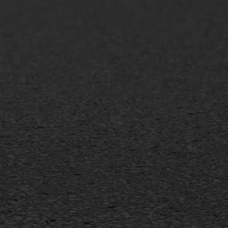
AWS ASFALTWERKEN
+31 493 842 840
info@asfaltwerken.nl
MEER INFORMATIE
Inschrijven nieuwsbrief
Duurzaam ondernemen