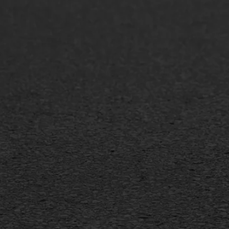
ONZE OPLOSSINGEN
Asfaltonderhoud
Asfa
Asfaltreparatie
Asfa
Bitumenverwerking
Slijt
Oppervlaktebehandeling
Bitu
Spoedreparatie
Tran
Markering verlagen
Gieta
Verw
WIJ WERKEN VOOR
GWW aannemers
Overheid
Industrie & MKB