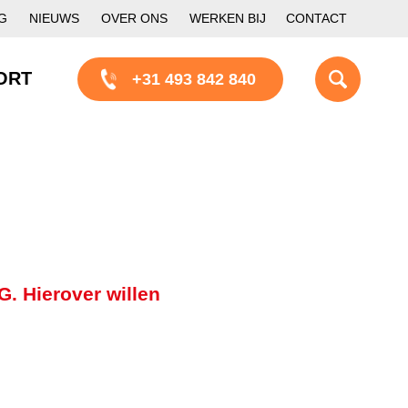
G
NIEUWS
OVER ONS
WERKEN BIJ
CONTACT
ORT
+31 493 842 840
. Hierover willen