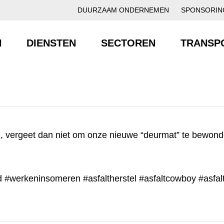
DUURZAAM ONDERNEMEN
SPONSORIN
N
DIENSTEN
SECTOREN
TRANSP
n, vergeet dan niet om onze nieuwe “deurmat” te bewon
d
#werkeninsomeren
#asfaltherstel
#asfaltcowboy
#asfal