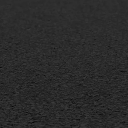
lt repareren
Scheurreparatie
lt onderhoud
SAMI
laag
Flexigoot
mineuze voegvulling
Vertical seal
sport
Vlakslijpen
sfalt reparatie
Vorstschade
ijderen markering