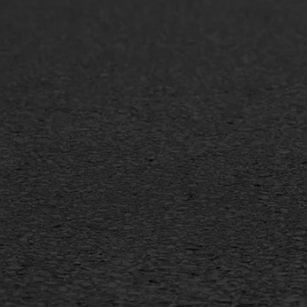
Asfaltonderhoud
Asfa
Asfaltreparatie
Asfa
Bitumenverwerking
Slijt
Oppervlaktebehandeling
Bitu
Spoedreparatie
Tran
Markering verlagen
Gieta
Verw
WIJ WERKEN VOOR
GWW aannemers
Overheid
Industrie & MKB
Agrarische bedrijven