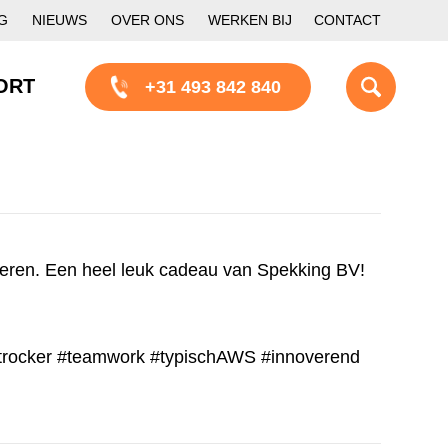
G
NIEUWS
OVER ONS
WERKEN BIJ
CONTACT
ORT
+31 493 842 840
deren. Een heel leuk cadeau van Spekking BV!
trocker
#teamwork
#typischAWS
#innoverend