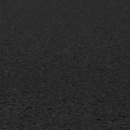
+31 493 842 840
info@asfaltwerken.nl
MEER INFORMATIE
Inschrijven nieuwsbrief
Duurzaam ondernemen