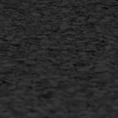
+31 493 842 840
info@asfaltwerken.nl
MEER INFORMATIE
Inschrijven nieuwsbrief
Duurzaam ondernemen