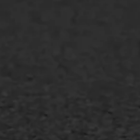
Markering verlagen
WIJ WERKEN VOOR
GWW aannemers
Overheid
Industrie & MKB
Agrarische bedrijven
Asfalt repareren
Asfalt onderhoud
Slijtlaag