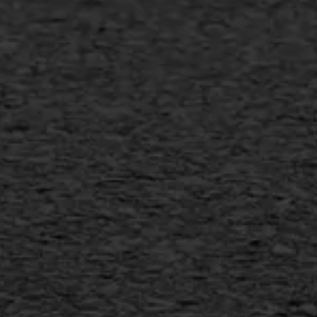
Bitumineuze voegvulling
Transport
Gietasfalt reparatie
Verwijderen markering
Scheurreparatie
SAMI
Flexigoot
Vertical seal
Vlakslijpen
Vorstschade
AWS ASFALTWERKEN