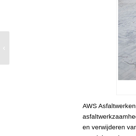
Prettige kerstdagen en een succesvol
2014.
AWS Asfaltwerken 
asfaltwerkzaamhed
en verwijderen va