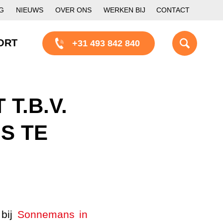
G
NIEUWS
OVER ONS
WERKEN BIJ
CONTACT
ORT
+31 493 842 840
T.B.V.
S TE
 bij
Sonnemans in