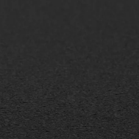
AWS ASFALTWERKEN
+31 493 842 840
info@asfaltwerken.nl
MEER INFORMATIE
Inschrijven nieuwsbrief
Duurzaam ondernemen