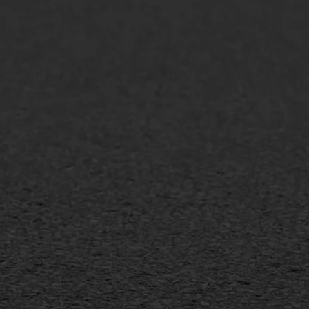
lt repareren
Scheurreparatie
lt onderhoud
SAMI
laag
Flexigoot
mineuze voegvulling
Vertical seal
sport
Vlakslijpen
sfalt reparatie
Vorstschade
ijderen markering