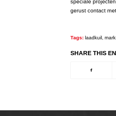
speciale projecte
gerust contact me
Tags:
laadkuil
,
mark
SHARE THIS E