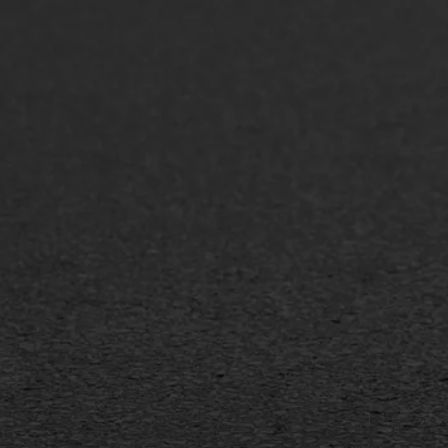
ONZE OPLOSSINGEN
Asfaltonderhoud
Asfa
Asfaltreparatie
Asfa
Bitumenverwerking
Slijt
Oppervlaktebehandeling
Bitu
Spoedreparatie
Tran
Markering verlagen
Gieta
Verw
WIJ WERKEN VOOR
GWW aannemers