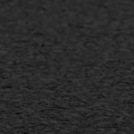
Asfalt repareren
Asfalt onderhoud
Slijtlaag
Bitumineuze voegvulling
Transport
Gietasfalt reparatie
Verwijderen markering
Scheurreparatie
SAMI
Flexigoot
Vertical seal