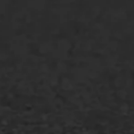
Bitumenverwerking
Oppervlaktebehandeling
Spoedreparatie
Markering verlagen
WIJ WERKEN VOOR
GWW aannemers
Overheid
Industrie & MKB
Agrarische bedrijven