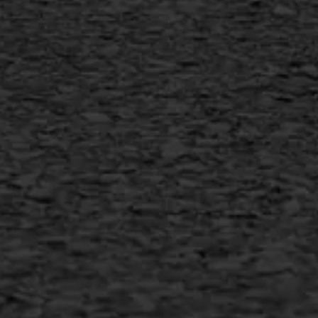
Vlakslijpen
Vorstschade
AWS ASFALTWERKEN
+31 493 842 840
info@asfaltwerken.nl
MEER INFORMATIE
Inschrijven nieuwsbrief
Duurzaam ondernemen