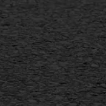
Gietasfalt reparatie
Verwijderen markering
Scheurreparatie
SAMI
Flexigoot
Vertical seal
Vlakslijpen
Vorstschade
AWS ASFALTWERKEN
+31 493 842 840
info@asfaltwerken.nl