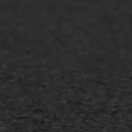
WIJ WERKEN VOOR
GWW aannemers
Overheid
Industrie & MKB
Agrarische bedrijven
Asfalt repareren
Asfalt onderhoud
Slijtlaag
Bitumineuze voegvulling
Transport