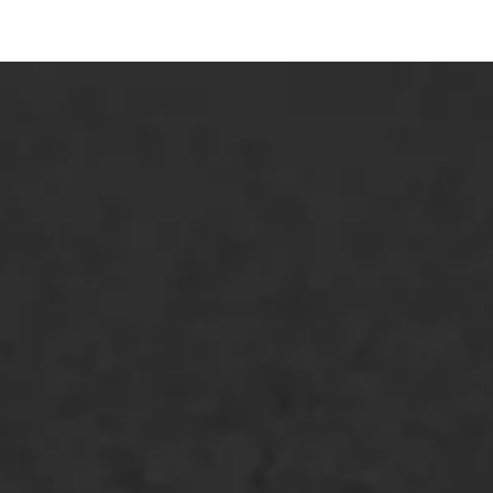
ONZE OPLOSSINGEN
Asfaltonderhoud
Asfaltreparatie
Bitumenverwerking
Oppervlaktebehandeling
Spoedreparatie
Markering verlagen