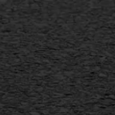
Gietasfalt reparatie
Verwijderen markering
Scheurreparatie
SAMI
Flexigoot
Vertical seal
Vlakslijpen
Vorstschade
AWS ASFALTWERKEN
+31 493 842 840