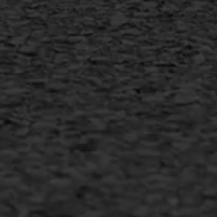
info@asfaltwerken.nl
MEER INFORMATIE
Inschrijven nieuwsbrief
Duurzaam ondernemen