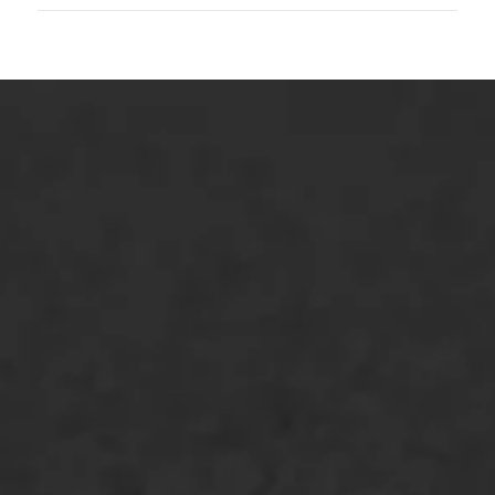
ONZE OPLOSSINGEN
Asfaltonderhoud
Asfaltreparatie
Bitumenverwerking
Oppervlaktebehandeling
Spoedreparatie
Markering verlagen