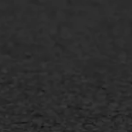
WIJ WERKEN VOOR
GWW aannemers
Overheid
Industrie & MKB
Agrarische bedrijven
Asfalt repareren
Asfalt onderhoud
Slijtlaag
Bitumineuze voegvulling
Transport