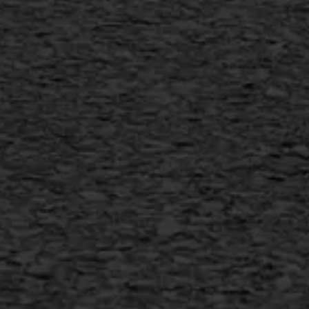
SAMI
Flexigoot
Vertical seal
Vlakslijpen
Vorstschade
AWS ASFALTWERKEN
+31 493 842 840
info@asfaltwerken.nl
MEER INFORMATIE
Inschrijven nieuwsbrief