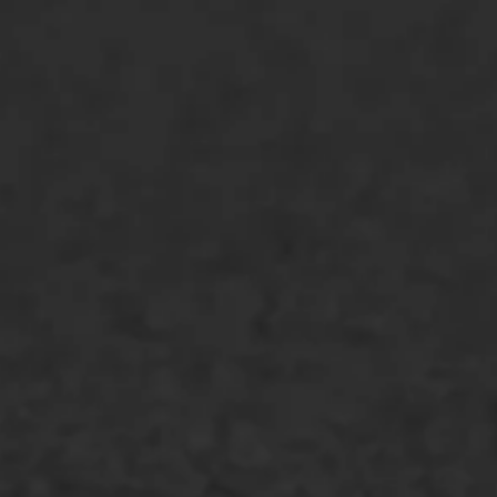
ONZE OPLOSSINGEN
Asfaltonderhoud
Asfaltreparatie
Bitumenverwerking
Oppervlaktebehandeling
Spoedreparatie
Markering verlagen
WIJ WERKEN VOOR
GWW aannemers
Overheid
Industrie & MKB