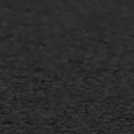
Agrarische bedrijven
Asfalt repareren
Asfalt onderhoud
Slijtlaag
Bitumineuze voegvulling
Transport
Gietasfalt reparatie
Verwijderen markering
Scheurreparatie