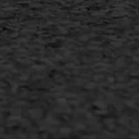
Duurzaam ondernemen
Copyright AWS Asfaltwerken
•
Algemene voorwaarden
•
Privacyverklaring
•
Website door
Bonsai media