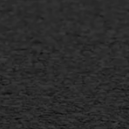
Asfalt repareren
Asfalt onderhoud
Slijtlaag
Bitumineuze voegvulling
Transport
Gietasfalt reparatie
Verwijderen markering
Scheurreparatie
SAMI
Flexigoot