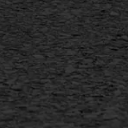
Vertical seal
Vlakslijpen
Vorstschade
AWS ASFALTWERKEN
+31 493 842 840
info@asfaltwerken.nl
MEER INFORMATIE
Inschrijven nieuwsbrief
Duurzaam ondernemen