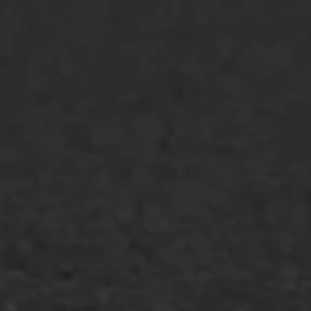
Asfaltreparatie
Bitumenverwerking
Oppervlaktebehandeling
Spoedreparatie
Markering verlagen
WIJ WERKEN VOOR
GWW aannemers
Overheid
Industrie & MKB
Agrarische bedrijven