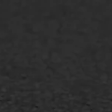
Oppervlaktebehandeling
Spoedreparatie
Markering verlagen
WIJ WERKEN VOOR
GWW aannemers
Overheid
Industrie & MKB
Agrarische bedrijven
Asfalt repareren