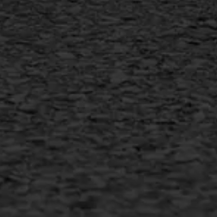
AWS ASFALTWERKEN
+31 493 842 840
info@asfaltwerken.nl
MEER INFORMATIE
Inschrijven nieuwsbrief
Duurzaam ondernemen