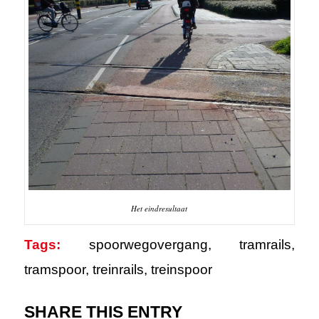
Het eindresultaat
Tags:
spoorwegovergang
,
tramrails
,
tramspoor
,
treinrails
,
treinspoor
SHARE THIS ENTRY