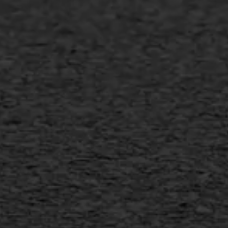
Asfalt onderhoud
Slijtlaag
Bitumineuze voegvulling
Transport
Gietasfalt reparatie
Verwijderen markering
Scheurreparatie
SAMI
Flexigoot
Vertical seal
Vlakslijpen
Vorstschade