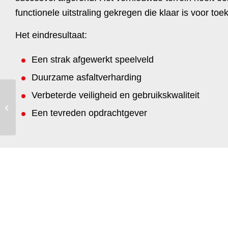
functionele uitstraling gekregen die klaar is voor toe
Het eindresultaat:
Een strak afgewerkt speelveld
Duurzame asfaltverharding
Verbeterde veiligheid en gebruikskwaliteit
Succesvolle afronding
asfaltproject in Sittard
Een tevreden opdrachtgever
vóór start asfaltseizoen