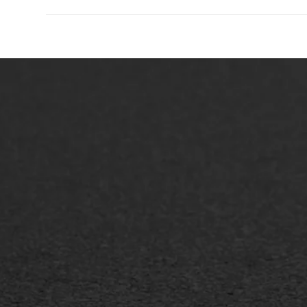
ONZE OPLOSSINGEN
Asfaltonderhoud
Asfa
Asfaltreparatie
Asfa
Bitumenverwerking
Slijt
Oppervlaktebehandeling
Bitu
Spoedreparatie
Tran
Markering verlagen
Gieta