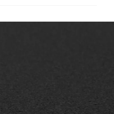
AWS ASFALTWERKEN
+31 493 842 840
info@asfaltwerken.nl
MEER INFORMATIE
Inschrijven nieuwsbrief
Duurzaam ondernemen