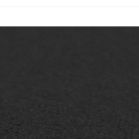
lt repareren
Scheurreparatie
lt onderhoud
SAMI
laag
Flexigoot
mineuze voegvulling
Vertical seal
sport
Vlakslijpen
sfalt reparatie
Vorstschade