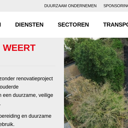
DUURZAAM ONDERNEMEN
SPONSORIN
N
DIENSTEN
SECTOREN
TRANSP
N WEERT
zonder renovatieproject
rouderde
om een duurzame, veilige
.
bereiding en duurzame
ebruik.