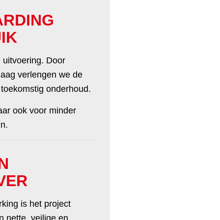
ARDING
IK
 uitvoering. Door
laag verlengen we de
e toekomstig onderhoud.
maar ook voor minder
n.
N
VER
ing is het project
 nette, veilige en